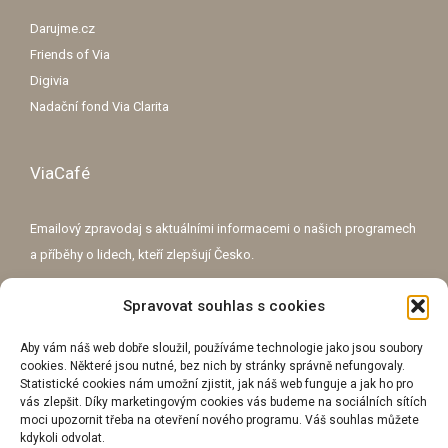
Darujme.cz
Friends of Via
Digivia
Nadační fond Via Clarita
ViaCafé
Emailový zpravodaj s aktuálními informacemi o našich programech
a příběhy o lidech, kteří zlepšují Česko.
Spravovat souhlas s cookies
E-mailová adresa
Aby vám náš web dobře sloužil, používáme technologie jako jsou soubory
cookies. Některé jsou nutné, bez nich by stránky správně nefungovaly.
Statistické cookies nám umožní zjistit, jak náš web funguje a jak ho pro
vás zlepšit. Díky marketingovým cookies vás budeme na sociálních sítích
moci upozornit třeba na otevření nového programu. Váš souhlas můžete
Přihlášením se k odběru souhlasíte se
zpracováním osobních údajů
za
kdykoli odvolat.