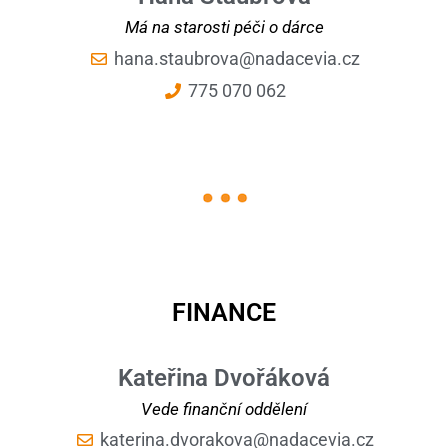
Má na starosti péči o dárce
hana.staubrova@nadacevia.cz
775 070 062
FINANCE
Kateřina Dvořáková
Vede finanční oddělení
katerina.dvorakova@nadacevia.cz