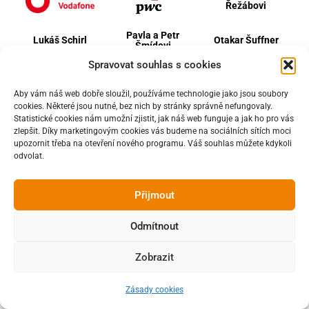
Řežábovi
Pavla a Petr
Lukáš Schirl
Otakar Šuffner
Šmídovi
Spravovat souhlas s cookies
Volvo Group Czech republic
Aby vám náš web dobře sloužil, používáme technologie jako jsou soubory
cookies. Některé jsou nutné, bez nich by stránky správně nefungovaly.
Statistické cookies nám umožní zjistit, jak náš web funguje a jak ho pro vás
Srdečně děkujeme všem dárcům a
zlepšit. Díky marketingovým cookies vás budeme na sociálních sítích moci
dárkyním,
upozornit třeba na otevření nového programu. Váš souhlas můžete kdykoli
kteří nás za poslední dva roky
odvolat.
podpořili částkou 100 tis. Kč a více
Přijmout
Martin Basl
Odmítnout
Gabriela a Tomáš
Jiří Beran
Jan Brandejs
Cihlářovi
Zobrazit
Lenka a Martin
Jana
a František
Zásady cookies
Dejdarovi
Dostálkovi