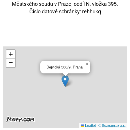
Městského soudu v Praze, oddíl N, vložka 395.
Číslo datové schránky: rehhukq
+
−
×
Dejvická 306/9, Praha
Leaflet
|
© Seznam.cz a.s.