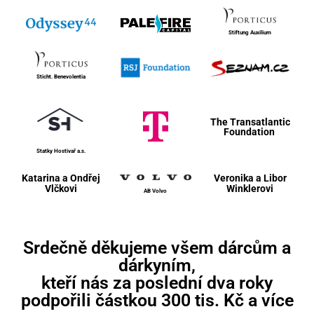
Stiftung Auxilium
Sticht. Benevolentia
The Transatlantic
Foundation
Statky Hostivař a.s.
Katarina
a Ondřej
Veronika
a Libor
Vlčkovi
Winklerovi
AB Volvo
Srdečně děkujeme všem dárcům a
dárkyním,
kteří nás za poslední dva roky
podpořili částkou 300 tis. Kč a více