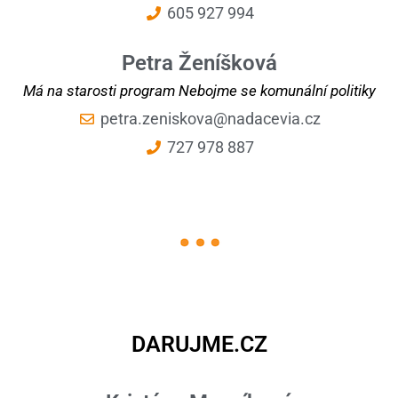
605 927 994
Petra Ženíšková
Má na starosti program Nebojme se komunální politiky
petra.zeniskova@nadacevia.cz
727 978 887
DARUJME.CZ