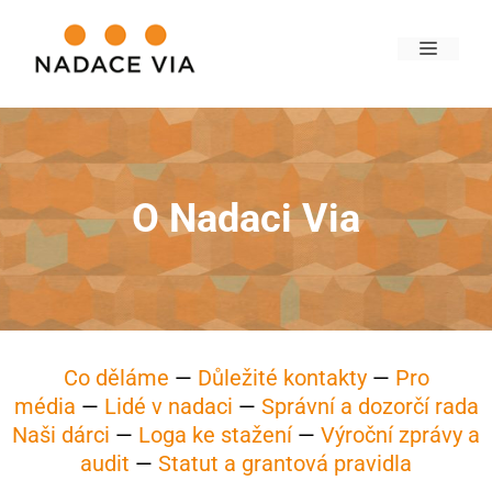
O Nadaci Via
Co děláme
—
Důležité kontakty
—
Pro
média
—
Lidé v nadaci
—
Správní a dozorčí rada
Naši dárci
—
Loga ke stažení
—
Výroční zprávy a
audit
—
Statut a grantová pravidla