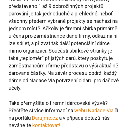
představeno 1 až 9 dobročinných projektů.
Darování je tak jednoduché a přehledné, neboť
všechny předem vybrané projekty se nachází na
jednom místě. Ačkoliv je firemní sbírka primárně
určena pro zaměstnance dané firmy, odkaz na ni
lze sdílet, a přizvat tak další potenciální dárce
mimo organizaci. Součástí sbírkové stránky je
také „teploměr“ přijatých darů, který poskytuje
zaměstnancům i firmě představu o výši aktuálně
darované částky. Na závěr procesu obdrží každý
dárce od Nadace Via potvrzení o daru pro daňové
účely.
Také přemýšlíte o firemní dárcovské výzvě?
Přečtěte si více informací na
webu Nadace Via
či
na portálu
Darujme.cz
a v případě dotazů nás
neváhejte
kontaktovat!