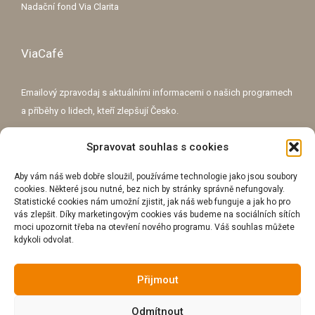
Nadační fond Via Clarita
ViaCafé
Emailový zpravodaj s aktuálními informacemi o našich programech
a příběhy o lidech, kteří zlepšují Česko.
Spravovat souhlas s cookies
E-mailová adresa
Aby vám náš web dobře sloužil, používáme technologie jako jsou soubory
cookies. Některé jsou nutné, bez nich by stránky správně nefungovaly.
Statistické cookies nám umožní zjistit, jak náš web funguje a jak ho pro
vás zlepšit. Díky marketingovým cookies vás budeme na sociálních sítích
moci upozornit třeba na otevření nového programu. Váš souhlas můžete
Přihlášením se k odběru souhlasíte se
zpracováním osobních údajů
za
kdykoli odvolat.
účelem příjmu e-mailového zpravodaje.
Přijmout
Odmítnout