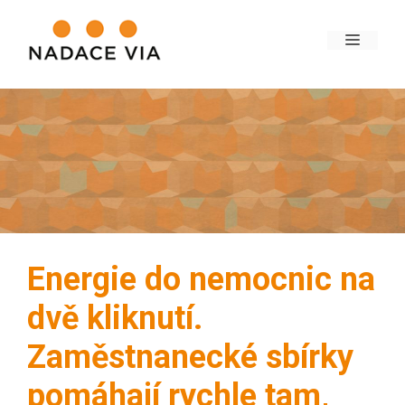
Energie do nemocnic na
dvě kliknutí.
Zaměstnanecké sbírky
pomáhají rychle tam,