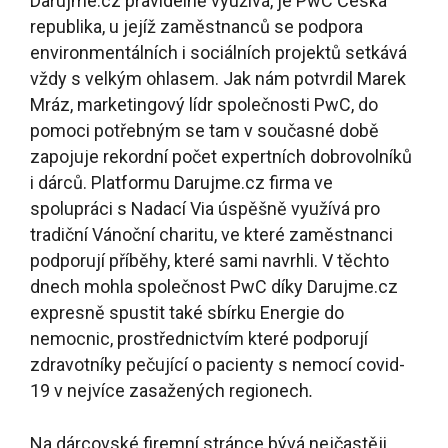
Darujme.cz pravidelně využívá, je PwC Česká
republika, u jejíž zaměstnanců se podpora
environmentálních i sociálních projektů setkává
vždy s velkým ohlasem. Jak nám potvrdil Marek
Mráz, marketingový lídr společnosti PwC, do
pomoci potřebným se tam v současné době
zapojuje rekordní počet expertních dobrovolníků
i dárců. Platformu Darujme.cz firma ve
spolupráci s Nadací Via úspěšně využívá pro
tradiční Vánoční charitu, ve které zaměstnanci
podporují příběhy, které sami navrhli. V těchto
dnech mohla společnost PwC díky Darujme.cz
expresně spustit také sbírku Energie do
nemocnic, prostřednictvím které podporují
zdravotníky pečující o pacienty s nemocí covid-
19 v nejvíce zasažených regionech
.
Na dárcovské firemní stránce bývá nejčastěji