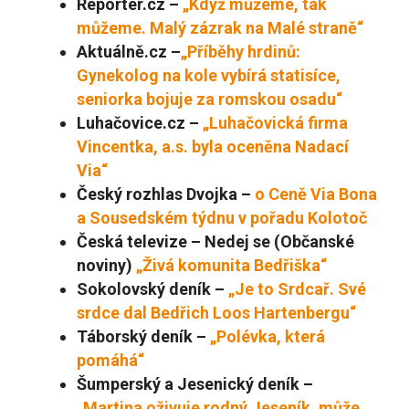
Reportér.cz –
„Když můžeme, tak
můžeme. Malý zázrak na Malé straně“
Aktuálně.cz –
„Příběhy hrdinů:
Gynekolog na kole vybírá statisíce,
seniorka bojuje za romskou osadu“
Luhačovice.cz –
„Luhačovická firma
Vincentka, a.s. byla oceněna Nadací
Via“
Český rozhlas Dvojka –
o Ceně Via Bona
a Sousedském týdnu v pořadu Kolotoč
Česká televize – Nedej se (Občanské
noviny)
„Živá komunita Bedřiška“
Sokolovský deník –
„Je to Srdcař. Své
srdce dal Bedřich Loos Hartenbergu“
Táborský deník –
„Polévka, která
pomáhá“
Šumperský a Jesenický deník –
„Martina oživuje rodný Jeseník, může