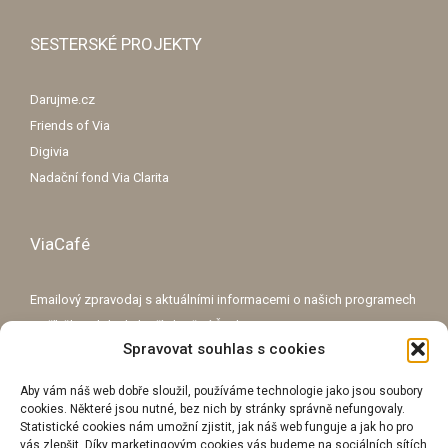
SESTERSKÉ PROJEKTY
Darujme.cz
Friends of Via
Digivia
Nadační fond Via Clarita
ViaCafé
Emailový zpravodaj s aktuálními informacemi o našich programech
a příběhy o lidech, kteří zlepšují Česko.
Spravovat souhlas s cookies
E-mailová adresa
Aby vám náš web dobře sloužil, používáme technologie jako jsou soubory
cookies. Některé jsou nutné, bez nich by stránky správně nefungovaly.
Statistické cookies nám umožní zjistit, jak náš web funguje a jak ho pro
vás zlepšit. Díky marketingovým cookies vás budeme na sociálních sítích