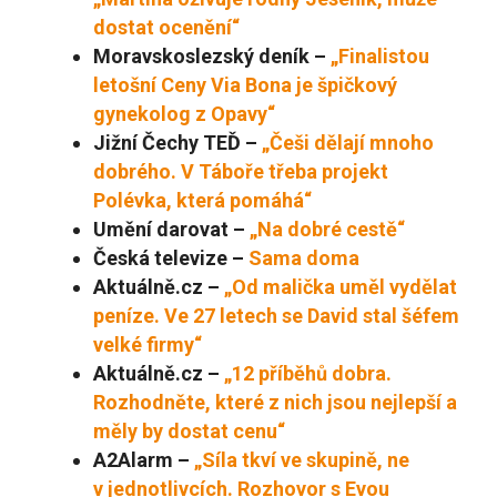
dostat ocenění“
Moravskoslezský deník –
„Finalistou
letošní Ceny Via Bona je špičkový
gynekolog z Opavy“
Jižní Čechy TEĎ –
„Češi dělají mnoho
dobrého. V Táboře třeba projekt
Polévka, která pomáhá“
Umění darovat –
„Na dobré cestě“
Česká televize –
Sama doma
Aktuálně.cz –
„Od malička uměl vydělat
peníze. Ve 27 letech se David stal šéfem
velké firmy“
Aktuálně.cz –
„12 příběhů dobra.
Rozhodněte, které z nich jsou nejlepší a
měly by dostat cenu“
A2Alarm –
„Síla tkví ve skupině, ne
v jednotlivcích. Rozhovor s Evou