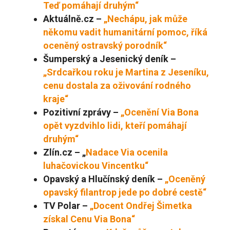
Teď pomáhají druhým“
Aktuálně.cz –
„Nechápu, jak může
někomu vadit humanitární pomoc, říká
oceněný ostravský porodník“
Šumperský a Jesenický deník –
„Srdcařkou roku je Martina z Jeseníku,
cen
u dostala za oživování rodného
kraje“
Pozitivní zprávy –
„Ocenění Via Bona
opět vyzdvihlo lidi, kteří pomáhají
druhým“
Zlín.cz – „
Nadace Via ocenila
luhačovickou Vincentku“
Opavský a Hlučínský deník –
„Oceněný
opavský filantrop jede po dobré cestě“
TV Polar –
„Docent Ondřej Šimetka
získal Cenu Via Bona“