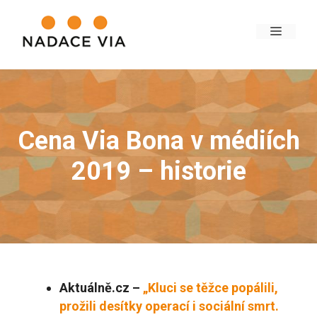
Cena Via Bona v médiích
2019 – historie
Aktuálně.cz –
„Kluci se těžce popálili,
prožili desítky operací i sociální smrt.