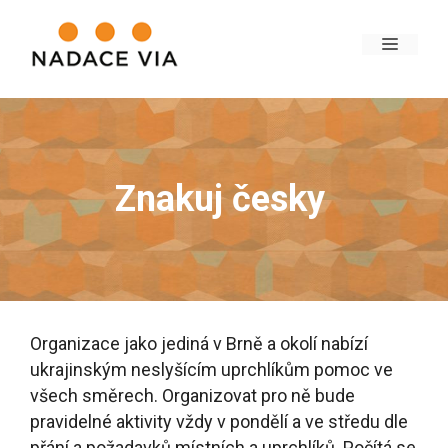
Znakuj česky
Organizace jako jediná v Brně a okolí nabízí
ukrajinským neslyšícím uprchlíkům pomoc ve
všech směrech. Organizovat pro ně bude
pravidelné aktivity vždy v pondělí a ve středu dle
přání a požadavků místních a uprchlíků. Počítá se