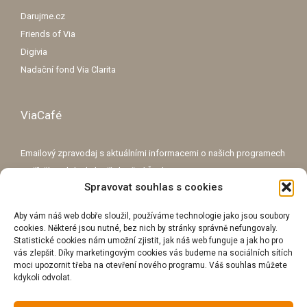
Darujme.cz
Friends of Via
Digivia
Nadační fond Via Clarita
ViaCafé
Emailový zpravodaj s aktuálními informacemi o našich programech
a příběhy o lidech, kteří zlepšují Česko.
Spravovat souhlas s cookies
E-mailová adresa
Aby vám náš web dobře sloužil, používáme technologie jako jsou soubory
cookies. Některé jsou nutné, bez nich by stránky správně nefungovaly.
Statistické cookies nám umožní zjistit, jak náš web funguje a jak ho pro
vás zlepšit. Díky marketingovým cookies vás budeme na sociálních sítích
moci upozornit třeba na otevření nového programu. Váš souhlas můžete
kdykoli odvolat.
Přihlášením se k odběru souhlasíte se
zpracováním osobních údajů
za