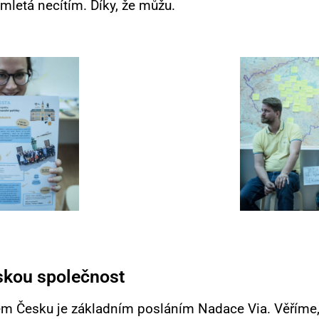
letá necítím. Díky, že můžu.
skou společnost
lém Česku je základním posláním Nadace Via. Věříme,