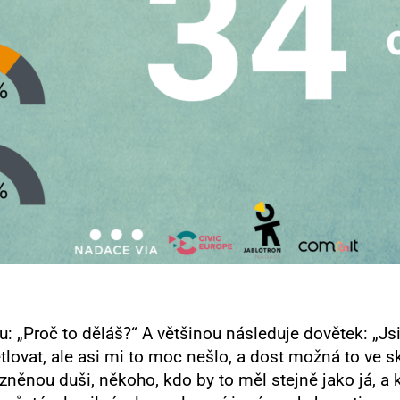
: „Proč to děláš?“ A většinou následuje dovětek: „Jsi 
lovat, ale asi mi to moc nešlo, a dost možná to ve s
ízněnou duši, někoho, kdo by to měl stejně jako já, 