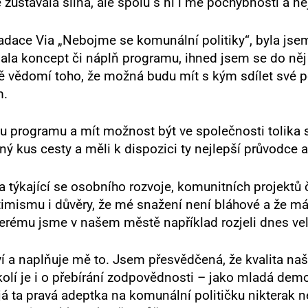
zůstávala silná, ale spolu s ní i mé pochybnosti a nej
dace Via „Nebojme se komunální politiky“, byla jsem
ala koncept či náplň programu, ihned jsem se do něj p
ě vědomí toho, že možná budu mít s kým sdílet své po
m.
 programu a mít možnost být ve společnosti tolika sk
ný kus cesty a měli k dispozici ty nejlepší průvodce 
týkající se osobního rozvoje, komunitních projektů č
ptimismu i důvěry, že mé snažení není bláhové a že 
terému jsme v našem městě například rozjeli dnes vel
 a naplňuje mě to. Jsem přesvědčená, že kvalita naši
kolí je i o přebírání zodpovědnosti – jako mladá dem
já ta pravá adeptka na komunální političku nikterak n