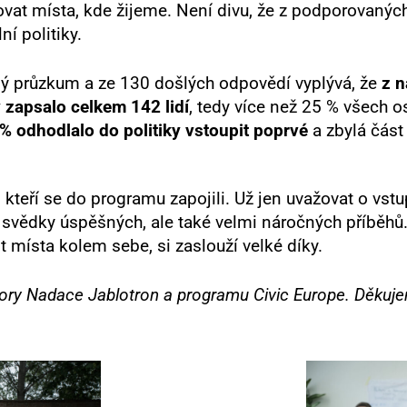
vat místa, kde žijeme. Není divu, že z podporovaných
í politiky.
lý průzkum a ze 130 došlých odpovědí vyplývá, že
z 
 zapsalo celkem 142 lidí
, tedy více než 25 % všech o
% odhodlalo do politiky vstoupit poprvé
a zbylá část
kteří se do programu zapojili. Už jen uvažovat o vst
i svědky úspěšných, ale také velmi náročných příběhů
it místa kolem sebe, si zaslouží velké díky.
ry Nadace Jablotron a programu Civic Europe. Děkujem