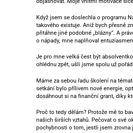
objasňovat. Moje vnitřní motivace sice 
Když jsem se doslechla o programu Na
takového existuje. Aniž bych přesně zn
přitáhne jiné podobné „blázny“. A práv
o nápady, mne naplňoval entuziasme
Je pro mne velká čest být absolventkou
ohlédnu zpět, ušli jsme spolu už pořád
Máme za sebou řadu školení na témata 
setkání bylo přílivem nové energie, o
dosáhnout si na finanční grant, díky k
Proč to tedy dělám? Protože mě to baví
našich širších vztahů. Pečovat o své o
pochybnosti o tom, jestli jsem zrovna 