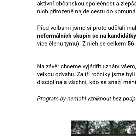
aktivní občanskou společnost a zlepšo
nich přirozeně najde cestu do komunáln
Před volbami jsme si proto udělali ma
neformálních skupin se na kandidátky
více členů týmu). Z nich se celkem
56 
Na závěr chceme vyjádřit uznání všem, 
velkou odvahu. Za tři ročníky jsme byl
disciplína a všichni, kdo se snaží měn
Program by nemohl vzniknout bez podpo