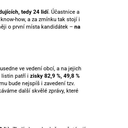
ujících, tedy 24 lidí
. Účastnice a
know-how, a za zmínku tak stojí i
ěji o první místa kandidátek –⁠
na
 usedne ve vedení obcí, a na jejich
istin patří i
zisky 82,9 %, 49,8 %
u bude nejspíš i zavedení tzv.
káváme další skvělé zprávy, které