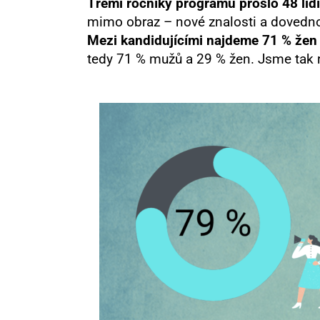
Třemi ročníky programu prošlo 48 lidí
mimo obraz – nové znalosti a dovednost
Mezi kandidujícími najdeme 71 % žen
tedy 71 % mužů a 29 % žen. Jsme tak r