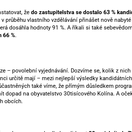
statovat, že
do zastupitelstva se dostalo 63 % kandid
v průběhu vlastního vzdělávání přinášet nově nabyté 
která dosáhla hodnoty 91 %. A říkali si také sebevědom
m 66 %
.
ze –⁠ povolební vyjednávání. Dozvíme se, kolik z nich
ci určitě mají – mezi nejlepší výsledky kandidátních l
zúčastněných také víme, že přímým důsledkem program
mít dopad na obyvatelstvo 30tisícového Kolína. A oče
ch obcích.