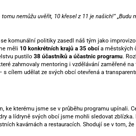
tomu nemůžu uvěřit, 10 křesel z 11 je našich!“ „Budu 
se komunální politiky zasedl náš tým jako improviz
sme měli
10 konkrétních krajů a 35 obcí
a městských čá
lstvu pustilo
38 účastníků a účastnic programu
. Roz
 které zahrnovaly mentoring i vzdělávání zaměřené na
⁠ s cílem udělat ze svých obcí otevřená a transparentn
en, ke kterému jsme se v průběhu programu upínali.
 lídry a lídryně svých obcí jsme mohli sledovat zblízka
stních kavárnách a restauracích. Shodují se v tom, ž