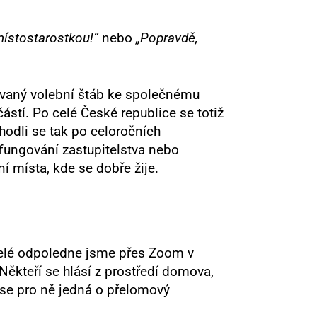
místostarostkou!“
nebo
„Popravdě,
ovaný volební štáb ke společnému
stí. Po celé České republice se totiž
hodli se tak po celoročních
 fungování zastupitelstva nebo
í místa, kde se dobře žije.
 Celé odpoledne jsme přes Zoom v
. Někteří se hlásí z prostředí domova,
e se pro ně jedná o přelomový