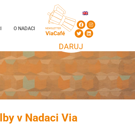
I
O NADACI
DARUJ
lby v Nadaci Via