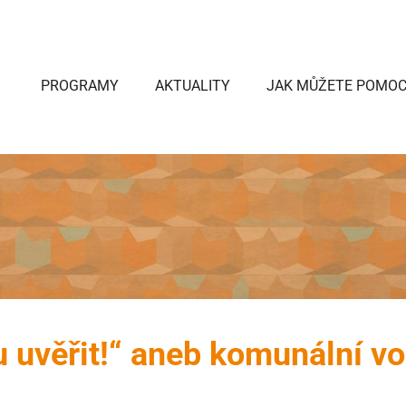
PROGRAMY
AKTUALITY
JAK MŮŽETE POMOC
uvěřit!“ aneb komunální vo