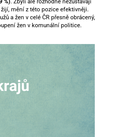
9 %)
. Zbylí ale rozhodně nezůstávají
jí, mění z této pozice efektivněji.
užů a žen v celé ČR přesně obrácený,
oupení žen v komunální politice.