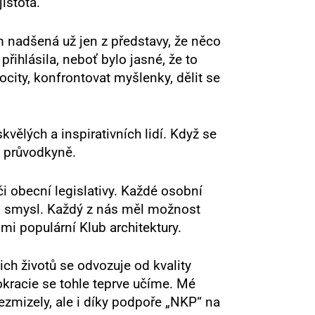
istota.
 nadšená už jen z představy, že něco
řihlásila, neboť bylo jasné, že to
city, konfrontovat myšlenky, dělit se
vělých a inspirativních lidí. Když se
a průvodkyně.
i obecní legislativy. Každé osobní
má smysl. Každý z nás měl možnost
mi populární Klub architektury.
ch životů se odvozuje od kvality
okracie se tohle teprve učíme. Mé
ezmizely, ale i díky podpoře „NKP“ na