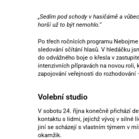
„Sedím pod schody v hasičárně a vůbec 
horší už to být nemohlo.“
Po třech ročnících programu Nebojme 
sledování sčítání hlasů. V hledáčku j
do odvážného boje o křesla v zastupite
intenzivních přípravách na novou roli,
zapojování veřejnosti do rozhodování –
Volební studio
V sobotu 24. října konečně přichází d
kontaktu s lidmi, jejichž vývoj v silné
jiní se scházejí s vlastním týmem v mí
okamžik.