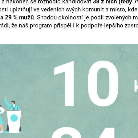
a nakonec se rozhodlo kandidovat
38 z nich (tedy 7
i uplatňují ve vedeních svých komunit a místo, kde ži
 a 29 % mužů
. Shodou okolností je podíl zvolených m
ádi, že náš program přispěl i k podpoře lepšího zast