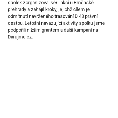
spolek zorganizoval sérii akcí u Brněnské
přehrady a zahájil kroky, jejichž cílem je
odmítnutí navrženého trasování D 43 právní
cestou. Letošní navazující aktivity spolku jsme
podpořili nižším grantem a další kampaní na
Darujme.cz.
Životice jsou městskou částí Havířova
s příjemným mikroklimatem, skoro polovinu
území tvoří zeleň ovocných sadů a přilehlého
lesa. V 60. letech 20. století, v době rozvoje těžby
uhlí, byl zpracován projekt silnice č. I/11. Počet
obyvatel města Havířova ale spíše klesá a
stávající silnice dopravní nápor zvládají bez
větších problémů. Oživení plánů na výstavbu