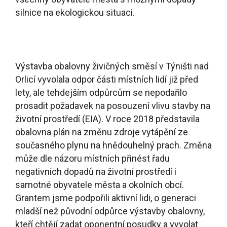
životní prostředí (EIA). V roce 2018 představila
obalovna plán na změnu zdroje vytápění ze
současného plynu na hnědouhelný prach. Změna
může dle názoru místních přinést řadu
negativních dopadů na životní prostředí i
samotné obyvatele města a okolních obcí.
Grantem jsme podpořili aktivní lidi, o generaci
mladší než původní odpůrce výstavby obalovny,
kteří chtějí zadat oponentní posudky a vyvolat
debatu veřejnosti o plánovaném záměru.
Na východním okraji Lysé nad Labem, na
městských pozemcích, se nachází mokřad
Žabák. Město se rozhodlo pozemky prodat za
jednu korunu Středočeskému kraji, který měl
v úmyslu na nich vystavět výcvikový areál Svět