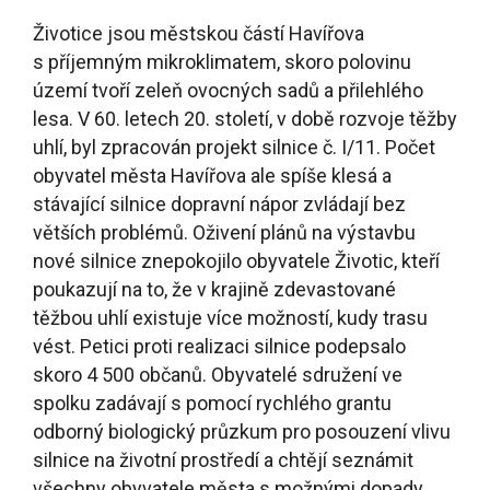
nové silnice znepokojilo obyvatele Životic, kteří
poukazují na to, že v krajině zdevastované
těžbou uhlí existuje více možností, kudy trasu
vést. Petici proti realizaci silnice podepsalo
skoro 4 500 občanů. Obyvatelé sdružení ve
spolku zadávají s pomocí rychlého grantu
odborný biologický průzkum pro posouzení vlivu
silnice na životní prostředí a chtějí seznámit
všechny obyvatele města s možnými dopady
silnice na ekologickou situaci.
Výstavba obalovny živičných směsí v Týništi nad
Orlicí vyvolala odpor části místních lidí již před
lety, ale tehdejším odpůrcům se nepodařilo
prosadit požadavek na posouzení vlivu stavby na