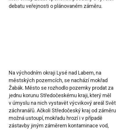
záchranářů. Ačkoli Středočeský kraj od záměru
možná ustoupí, mokřadu hrozí i v případě
zástavby jiným záměrem kontaminace vod,
které dále odtékají do rybníků a dále až do Labe.
Cílem projektu podpořeného rychlým grantem je
získat odbornou studii, která pomůže přesvědčit
vedení města k ochraně území mokřadu.
gallery image_source= „selected“ ids=
„32194,32192,32190
V případě zájmu o rychlý grant se podívejte
na
podmínky programu
a vyplňte
vs
tupní
dotazník
.
M
y se vám ozveme zpět a
projektový záměr s vámi zkonzultujeme!
Výše zmíněné projekty byly podpořeny z