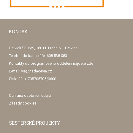
SESTERSKÉ PROJEKTY
Darujme.cz
Friends of Via
Digivia
Nadační fond Via Clarita
ViaCafé
Emailový zpravodaj s aktuálními informacemi o našich programech
a příběhy o lidech, kteří zlepšují Česko.
E-mailová adresa