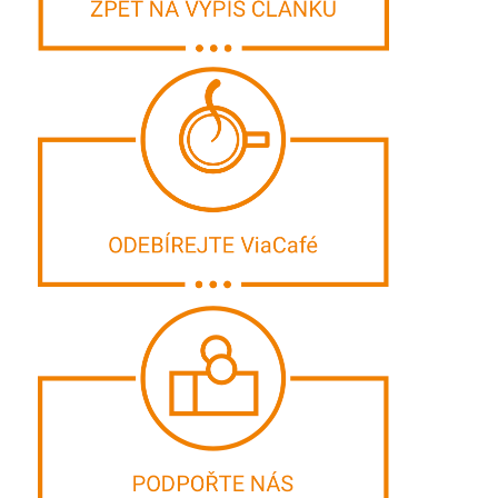
KONTAKT
Dejvická 306/9, 160 00 Praha 6 – Dejvice.
Telefon do kanceláře: 608 538 083
Kontakty do programového oddělení najdete
zde
E-mail: via@nadacevia.cz
Číslo účtu: 705705705/0600
Ochrana osobních údajů
Zásady cookies