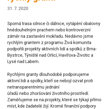
31. 7. 2020
Sporná trasa silnice či dálnice, vytápění obalovny
hnědouhelným prachem nebo kontroverzní
záměr na zastavění mokřadu. Nedávno jsme
rychlým grantem z programu Živá komunita
podpořili projekty aktivních lidí a spolků z Brna-
Bystrce, Týniště nad Orlicí, Havířova-Životic a
Lysé nad Labem.
Rychlými granty
dlouhodobě
podpor
ujeme
aktivní lidi a spolky,
kteří se nebojí ozvat
proti
netransparentnímu jednání
úřadů
nebo
zhorš
o
vání
životního prostředí.
Zaměřujeme se na projekty, které se týkají přímo
míst, kde žadatelé žijí. Kromě finanční podpory