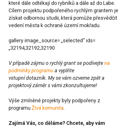
programu
Živá komunita
.
Zajímá Vás, co děláme? Chcete, aby vám
příště neunikla žádná novinka z našich
programů? Přihlaste se k odběru
ViaCafé
, e-
mailového zpravodaje s aktuálními
informacemi a příběhy o lidech, kteří zlepšují
Česko.
Podporujeme projekty, které pomáhají naší
krajině
V jižních Čechách rostou projekty jako houby
po dešti