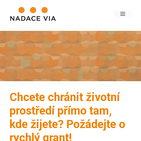
Chcete chránit životní
prostředí přímo tam,
kde žijete? Požádejte o
rychlý grant!